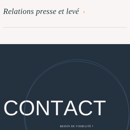
Relations presse et levé
C
O
N
T
A
C
T
BESOIN DE VISIBILITÉ ?