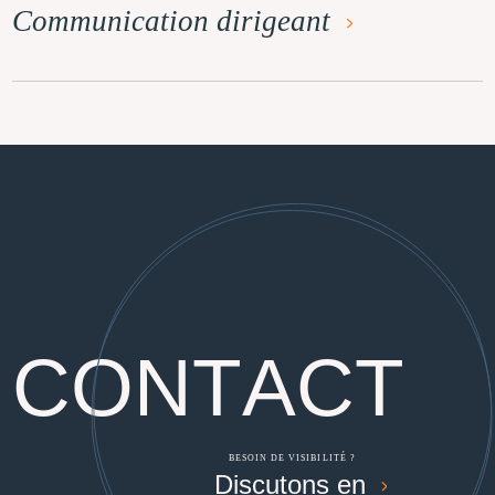
Communication dirigeant
C
O
N
T
A
C
T
BESOIN DE VISIBILITÉ ?
Discutons en