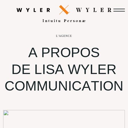
L’AGENCE
A
P
R
O
P
O
S
D
E
L
I
S
A
W
Y
L
E
R
C
O
M
M
U
N
I
C
A
T
I
O
N